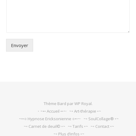
Envoyer
Alternative:
Thème Bard par
WP Royal
.
・~•◦ Accueil •◦~·
~◦ Art-thérapie ◦~
~•◦○ Hypnose Ericksonienne ○•◦~·
~◦ SoulCollage® ◦~
~◦ Carnet de deuil© ◦~
~◦ Tarifs ◦~
~◦ Contact ◦~
~◦ Plus d’infos ◦~