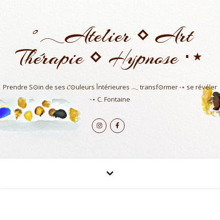
˚𓂃Atelier ⋄ Art
Thérapie ⋄ Hypnose ⋅⋆
Prendre S⊙in de ses 𝓒⊙uleurs Ĭntérieures 𓂃 transf⊙rmer ⋅⋆ se révéler
⋅⋆ C. Fontaine