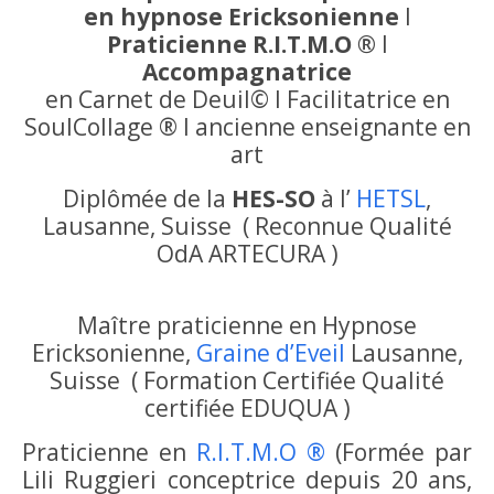
en hypnose Ericksonienne
I
Praticienne R.I.T.M.O ®
I
Accompagnatrice
en Carnet de Deuil© I Facilitatrice en
SoulCollage ® I ancienne enseignante en
art
Diplômée de la
HES-SO
à l’
HETSL
,
Lausanne, Suisse ( Reconnue Qualité
OdA ARTECURA )
Maître praticienne en Hypnose
Ericksonienne,
Graine d’Eveil
Lausanne,
Suisse ( Formation Certifiée Qualité
certifiée EDUQUA )
Praticienne en
R.I.T.M.O ®
(Formée par
Lili Ruggieri conceptrice depuis 20 ans,