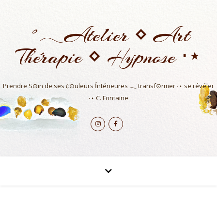
˚𓂃Atelier ⋄ Art
Thérapie ⋄ Hypnose ⋅⋆
Prendre S⊙in de ses 𝓒⊙uleurs Ĭntérieures 𓂃 transf⊙rmer ⋅⋆ se révéler
⋅⋆ C. Fontaine